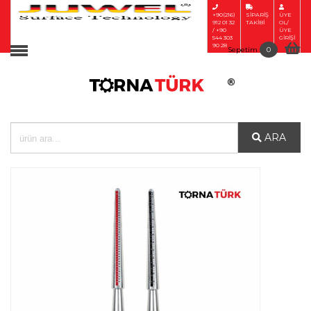
+90(216)
SİPARİŞ
ÜYE
912 01 32
TAKİBİ
OL/
/ +90
ÜYE
Anasayfa
544 303
GİRİŞİ
90 28
Sepetim
0
Tesbih İşleme Makinaları
Tesbih İşleme El Aletleri
Kuyumcu Makinaları
ARA
Kuyumculuk el aletleri
Polisaj ve Cila ekipmanları
Zımpara ve Aşındırıcılar
Ahşap Malafalar
Döküm ve Kaynak
malzemeleri
Pense ve Yan Keskiler