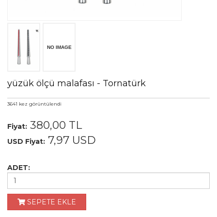
Ölçü Aletleri
Kuyumcu Vitrinleri
Videolar
İletişim
yüzük ölçü malafası - Tornatürk
3641 kez görüntülendi
380,00
TL
Fiyat:
7,97
USD
USD Fiyat:
ADET:
SEPETE EKLE