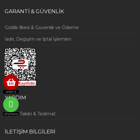
GARANTİ & GÜVENLİK
Gizlilik İlkesi & Güvenlik ve Ödeme
İade, Değişim ve İptal İşlemleri
sepet (
)
YARDIM
Sipariş Takibi & Teslimat
whatsapp
İLETİŞİM BİLGİLERİ