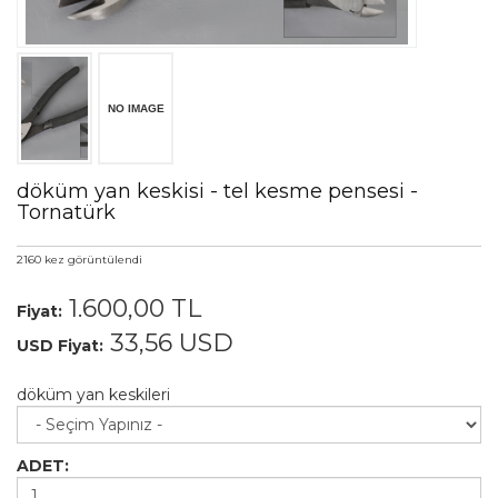
Ölçü Aletleri
Kuyumcu Vitrinleri
Videolar
İletişim
döküm yan keskisi - tel kesme pensesi -
Tornatürk
2160 kez görüntülendi
1.600,00
TL
Fiyat:
33,56
USD
USD Fiyat:
döküm yan keskileri
ADET: