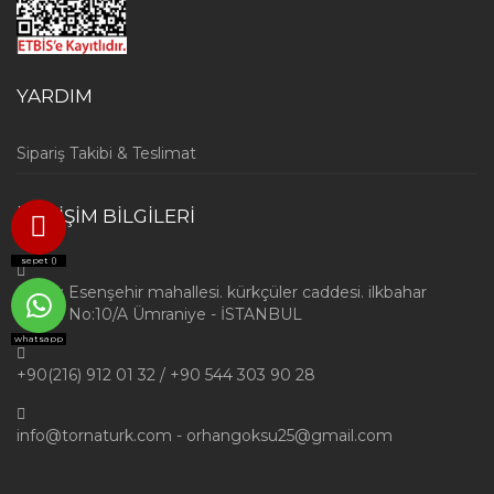
YARDIM
Sipariş Takibi & Teslimat
İLETİŞİM BİLGİLERİ
sepet (
)
Adres: Esenşehir mahallesi. kürkçüler caddesi. ilkbahar
sokak. No:10/A Ümraniye - İSTANBUL
whatsapp
+90(216) 912 01 32 / +90 544 303 90 28
info@tornaturk.com - orhangoksu25@gmail.com