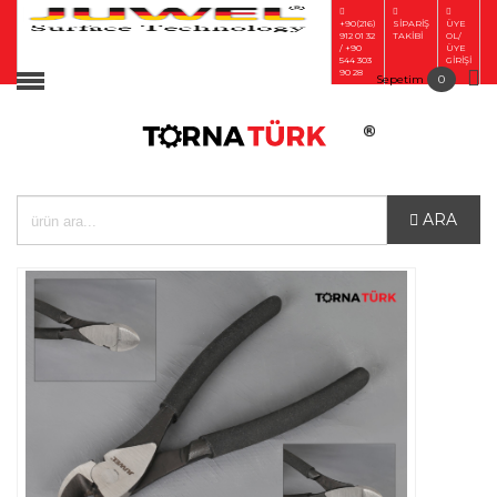
+90(216)
SİPARİŞ
ÜYE
912 01 32
TAKİBİ
OL/
/ +90
ÜYE
Anasayfa
544 303
GİRİŞİ
90 28
Sepetim
0
Tesbih İşleme Makinaları
Tesbih İşleme El Aletleri
Kuyumcu Makinaları
ARA
Kuyumculuk el aletleri
Polisaj ve Cila ekipmanları
Zımpara ve Aşındırıcılar
Ahşap Malafalar
Döküm ve Kaynak
malzemeleri
Pense ve Yan Keskiler